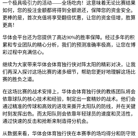
一个极具吸引力的活动——全场吃肉！这意味着无论比赛结果
如何，您的投注金额都将得到全额退还，保障您的资金安全。
更棒的是，首次充值将享受翻倍优惠，让您的资金倍增，胜算
更高！
华体会平台还为您提供了高达90%的胜率保障。经过多年的积
累和专业团队的精心分析，我们的预测准确率极高，让您在博
彩过程中充满信心。
继续为大家带来华体会体育独行侠对阵太阳的精彩对决，让我
们再深入探讨这场比赛的诸多细节，帮助您更好地理解这场比
赛的胜负之道。
在这场比赛的战术安排上，华体会体育独行侠的教练团队将会
依靠球队的核心技术和经验，制定出一套精妙的战术。他们会
通过精准的传球和高效的进攻来撕开太阳队的防线，并在关键
时刻发挥出色。而太阳队则会依靠年轻球员的速度和灵活性，
通过快速的反击和抢断来制造得分机会。
从数据来看，华体会体育独行侠在本赛季的场均得分和防守效