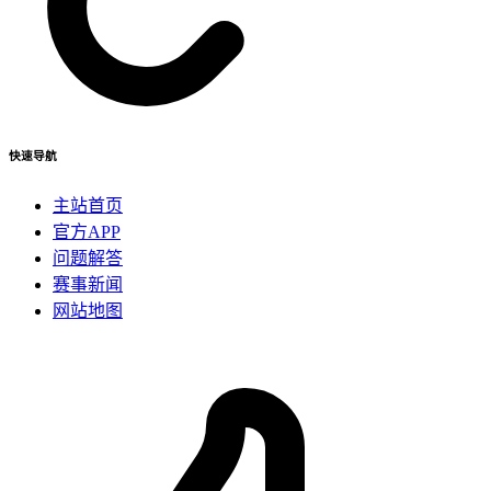
快速导航
主站首页
官方APP
问题解答
赛事新闻
网站地图