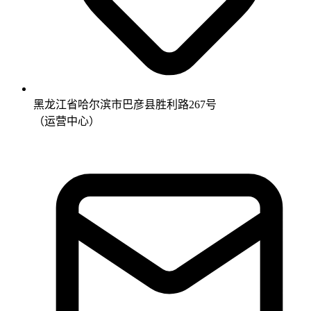
黑龙江省哈尔滨市巴彦县胜利路267号
（运营中心）