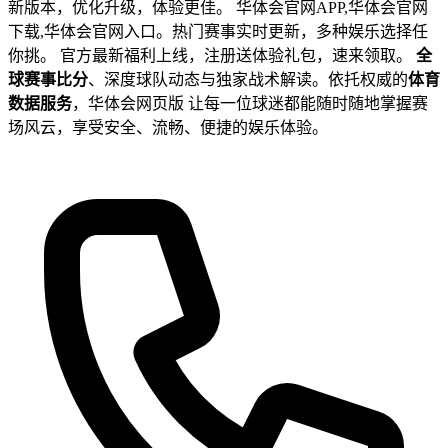
新版本，优化升级，体验更佳。 华体会官网APP,华体会官网
下载,华体会官网入口。热门赛事实时更新，多种娱乐选择任
你挑。 官方最新福利上线，注册送体验礼包，速来领取。
全
球赛事比分
、深度球队动态与独家战术解读。依托权威的
体育
数据服务
，华体会网页版 让每一位球迷都能随时随地掌握赛
场风云，享受安全、流畅、便捷的娱乐体验。