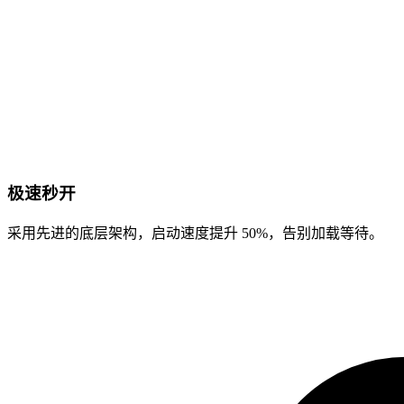
极速秒开
采用先进的底层架构，启动速度提升 50%，告别加载等待。