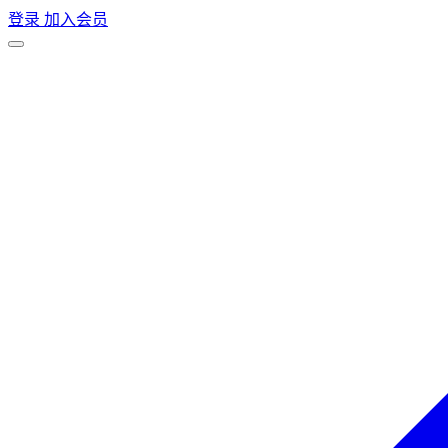
登录
加入会员