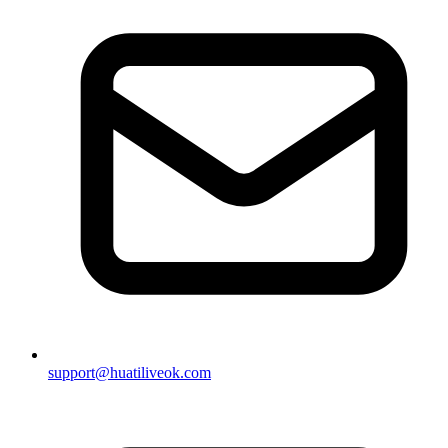
support@huatiliveok.com