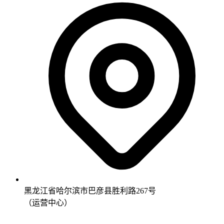
黑龙江省哈尔滨市巴彦县胜利路267号
（运营中心）