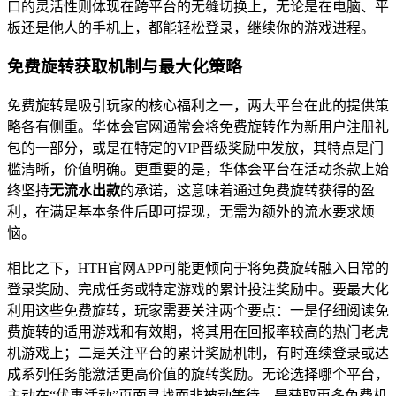
口的灵活性则体现在跨平台的无缝切换上，无论是在电脑、平
板还是他人的手机上，都能轻松登录，继续你的游戏进程。
免费旋转获取机制与最大化策略
免费旋转是吸引玩家的核心福利之一，两大平台在此的提供策
略各有侧重。华体会官网通常会将免费旋转作为新用户注册礼
包的一部分，或是在特定的VIP晋级奖励中发放，其特点是门
槛清晰，价值明确。更重要的是，华体会平台在活动条款上始
终坚持
无流水出款
的承诺，这意味着通过免费旋转获得的盈
利，在满足基本条件后即可提现，无需为额外的流水要求烦
恼。
相比之下，HTH官网APP可能更倾向于将免费旋转融入日常的
登录奖励、完成任务或特定游戏的累计投注奖励中。要最大化
利用这些免费旋转，玩家需要关注两个要点：一是仔细阅读免
费旋转的适用游戏和有效期，将其用在回报率较高的热门老虎
机游戏上；二是关注平台的累计奖励机制，有时连续登录或达
成系列任务能激活更高价值的旋转奖励。无论选择哪个平台，
主动在“优惠活动”页面寻找而非被动等待，是获取更多免费机