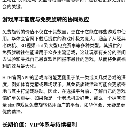
会的关键。
游戏库丰富度与免费旋转的协同效应
免费旋转的价值不仅在于其数量，更在于它能在哪些游戏中使
用。华体会官网下载后提供的游戏库极为庞大，涵盖了从经典
老虎机、3D视频 slot 到大型电竞赛事等多种类型。其提供的
免费旋转往往能适用于众多主流游戏，这让玩家有充分的空间
去试验和寻找自己最喜欢且回报率最佳的游戏，从而将免费福
利的效益最大化。
HTH官网APP的游戏库可能更侧重于某一类或某几类游戏的深
度，例如体育竞猜或现场娱乐。其免费旋转活动可能会更紧密
地与其主打游戏联动。因此，在选择平台前，了解自己的游戏
偏好至关重要。如果你是一个老虎机爱好者，那么一个拥有海
量 slot 游戏且免费旋转适用面广的平台，如华体会，无疑是更
优的选择。
长期价值：VIP体系与持续福利