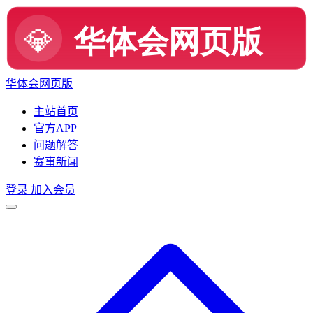
华体会网页版
主站首页
官方APP
问题解答
赛事新闻
登录
加入会员