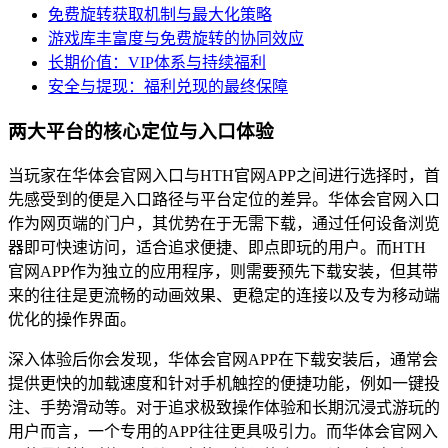
免费旋转获取机制与最大化策略
游戏库丰富度与免费旋转的协同效应
长期价值：VIP体系与持续福利
安全与提现：福利兑现的最终保障
两大平台的核心定位与入口体验
当玩家在华体会官网入口与HTH官网APP之间进行选择时，首
先感受到的便是入口路径与平台定位的差异。华体会官网入口
作为网页端的门户，其优势在于无需下载，通过任何设备浏览
器即可快速访问，适合追求便捷、即点即玩的用户。而HTH
官网APP作为独立的应用程序，则需要预先下载安装，但其带
来的往往是更流畅的动画效果、更稳定的连接以及专为移动端
优化的操作界面。
深入体验后你会发现，华体会官网APP在下载安装后，通常会
提供更快的加载速度和针对手机触控的便捷功能，例如一键投
注、手势滑动等。对于追求极致操作体验和长期沉浸式游玩的
用户而言，一个专用的APP往往更具吸引力。而华体会官网入