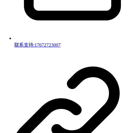
联系支持:17672723007