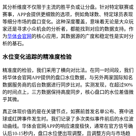
其分析维度不仅限于主流的胜平负或让分盘。针对特定联赛或
赛事，APP会提供更细致的选项，例如角球数、特定球员表现
等细分市场的盘口变化。这种深度覆盖，意味着无论是大众玩
家还是寻求小众机会的分析者，都能找到对应的数据支持。作
为
华体会官网
的核心应用，其数据源的广度和稳定性是实时分
析的基石。
水位变化追踪的精准度检验
精准度的检验，我们采用了横向对比法。在同一时间段，我们
将华体会官网APP提供的盘口水位数据，与另外两家国际知名
数据服务商的后台数据进行同步比对。实测发现，在超过90%
的时间点上，三方数据保持高度同步，核心盘口的水位差值微
乎其微。
真正体现价值的是在关键节点，如赛前首发名单公布、赛中进
球或红牌事件发生时。我们记录了多次类似事件前后的水位波
动曲线。华体会官网APP的响应速度极快，通常在官方信号确
认后10-15秒内，盘口水位便出现调整，且调整方向与市场趋