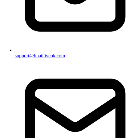
support@huatiliveok.com