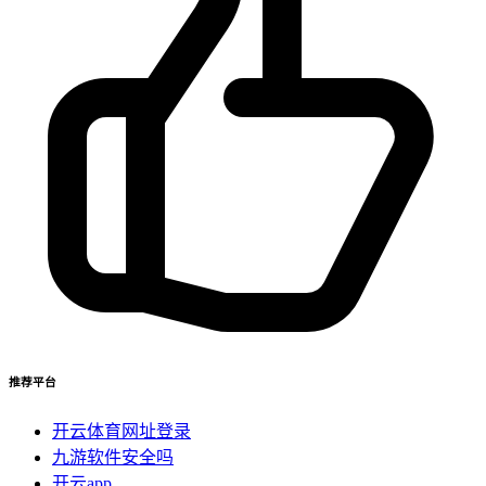
推荐平台
开云体育网址登录
九游软件安全吗
开云app