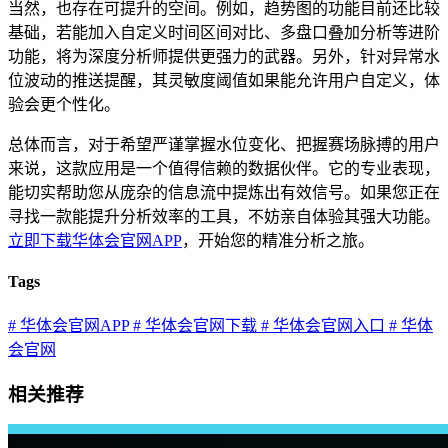
当然，也存在可提升的空间。例如，趋势图的功能目前还比较
基础，若能加入自定义时间区间对比、多盘口叠加分析等进阶
功能，将为深度分析师提供更强力的武器。另外，针对异常水
位波动的推送提醒，其灵敏度阈值如果能允许用户自定义，体
验会更个性化。
总体而言，对于希望严谨掌握水位变化、把握赛场脉搏的用户
来说，这款应用是一个值得信赖的数据伙伴。它的专业表现，
能切实帮助您从庞杂的信息流中提炼出有效信号。如果您正在
寻找一款能提升分析效率的工具，不妨亲自体验其强大功能。
立即下载华体会官网APP
，开始您的精准分析之旅。
Tags
# 华体会官网APP
# 华体会官网下载
# 华体会官网入口
# 华体
会官网
相关推荐