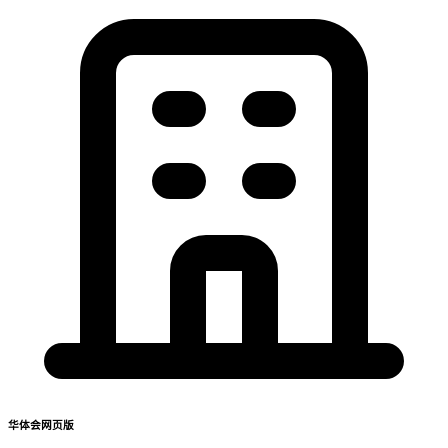
华体会网页版