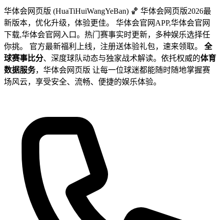
华体会网页版 (HuaTiHuiWangYeBan) 🏀 华体会网页版2026最
新版本，优化升级，体验更佳。 华体会官网APP,华体会官网
下载,华体会官网入口。热门赛事实时更新，多种娱乐选择任
你挑。 官方最新福利上线，注册送体验礼包，速来领取。
全
球赛事比分
、深度球队动态与独家战术解读。依托权威的
体育
数据服务
，华体会网页版 让每一位球迷都能随时随地掌握赛
场风云，享受安全、流畅、便捷的娱乐体验。