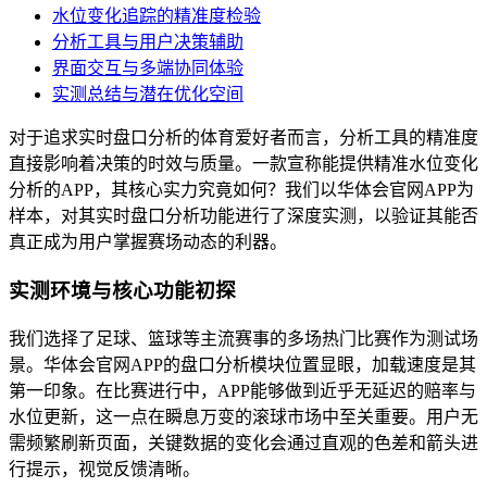
水位变化追踪的精准度检验
分析工具与用户决策辅助
界面交互与多端协同体验
实测总结与潜在优化空间
对于追求实时盘口分析的体育爱好者而言，分析工具的精准度
直接影响着决策的时效与质量。一款宣称能提供精准水位变化
分析的APP，其核心实力究竟如何？我们以华体会官网APP为
样本，对其实时盘口分析功能进行了深度实测，以验证其能否
真正成为用户掌握赛场动态的利器。
实测环境与核心功能初探
我们选择了足球、篮球等主流赛事的多场热门比赛作为测试场
景。华体会官网APP的盘口分析模块位置显眼，加载速度是其
第一印象。在比赛进行中，APP能够做到近乎无延迟的赔率与
水位更新，这一点在瞬息万变的滚球市场中至关重要。用户无
需频繁刷新页面，关键数据的变化会通过直观的色差和箭头进
行提示，视觉反馈清晰。