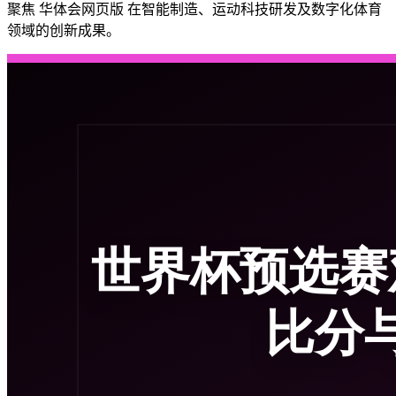
聚焦 华体会网页版 在智能制造、运动科技研发及数字化体育
领域的创新成果。