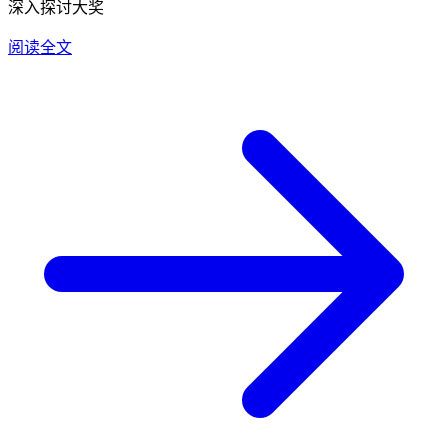
深入探讨大奖
阅读全文