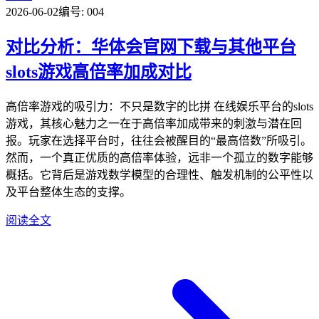
2026-06-02
编号: 004
对比分析：华体会官网下载与其他平台
slots游戏高倍率加成对比
高倍率游戏的吸引力：不只是数字的比拼 在线娱乐平台的slots
游戏，其核心魅力之一在于高倍率加成带来的刺激与潜在回
报。玩家在选择平台时，往往会被醒目的“最高倍数”所吸引。
然而，一个真正优质的高倍率体验，远非一个孤立的数字能够
概括。它背后是游戏数学模型的合理性、触发机制的公平性以
及平台整体生态的支撑。
阅读全文