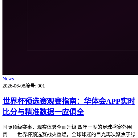
News
2026-06-08
编号: 001
世界杯预选赛观赛指南：华体会APP实时
比分与精准数据一应俱全
国际顶级赛事，观赛体验全面升级 四年一度的足球盛宴外围
赛——世界杯预选赛战火重燃，全球球迷的目光再次聚焦于绿