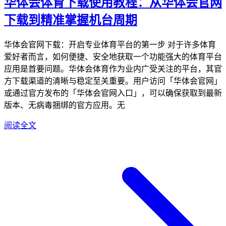
华体会体育下载使用教程：从华体会官网
下载到精准掌握机台周期
华体会官网下载：开启专业体育平台的第一步 对于许多体育
爱好者而言，如何便捷、安全地获取一个功能强大的体育平台
应用是首要问题。华体会体育作为业内广受关注的平台，其官
方下载渠道的清晰与稳定至关重要。用户访问「华体会官网」
或通过官方发布的「华体会官网入口」，可以确保获取到最新
版本、无病毒捆绑的官方应用。无
阅读全文