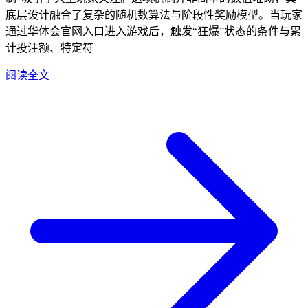
底层设计融合了复杂的随机数算法与阶段性奖励模型。当玩家
通过华体会官网入口进入游戏后，触发“狂爆”状态的条件与累
计投注额、特定符
阅读全文