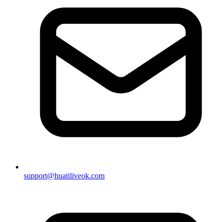
support@huatiliveok.com