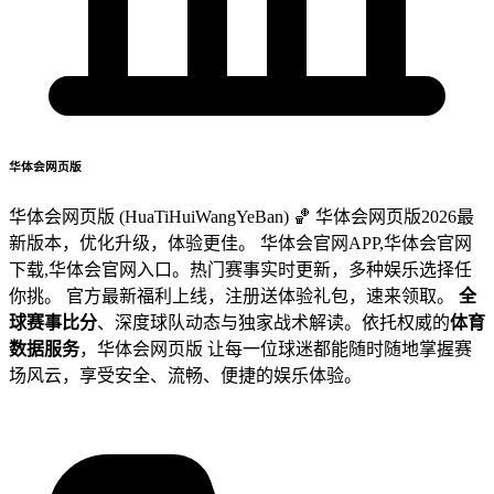
华体会网页版
华体会网页版 (HuaTiHuiWangYeBan) 🏀 华体会网页版2026最
新版本，优化升级，体验更佳。 华体会官网APP,华体会官网
下载,华体会官网入口。热门赛事实时更新，多种娱乐选择任
你挑。 官方最新福利上线，注册送体验礼包，速来领取。
全
球赛事比分
、深度球队动态与独家战术解读。依托权威的
体育
数据服务
，华体会网页版 让每一位球迷都能随时随地掌握赛
场风云，享受安全、流畅、便捷的娱乐体验。