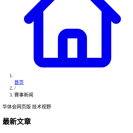
首页
/
赛事新闻
华体会网页版 技术视野
最新文章